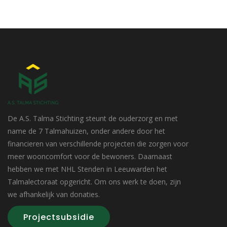
De A.S. Talma Stichting steunt de ouderzorg en met
name de 7 Talmahuizen, onder andere door het
financieren van verschillende projecten die zorgen voor
meer wooncomfort voor de bewoners. Daarnaast
hebben we met NHL Stenden in Leeuwarden het
Talmalectoraat opgericht. Om ons werk te doen, zijn
we afhankelijk van donaties.
Projectsubsidie